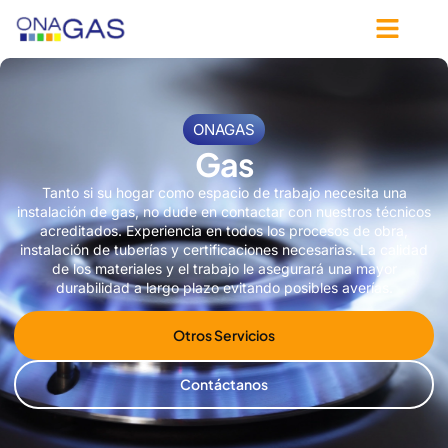
ONAGAS
Gas
Tanto si su hogar como espacio de trabajo necesita una
instalación de gas, no dude en contactar con nuestros técnicos
acreditados. Experiencia en todos los procesos de obra,
instalación de tuberías y certificaciones necesarias. La calidad
de los materiales y el trabajo le asegurará una mayor
durabilidad a largo plazo evitando posibles averías.
Otros Servicios
Contáctanos