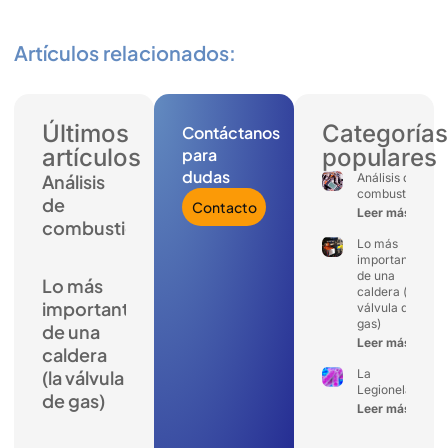
Artículos relacionados:
Últimos
Categorías
Contáctanos
artículos
populares
para
dudas
Análisis
Análisis de
combustión
de
Contacto
Leer más
combustión
Lo más
importante
de una
Lo más
caldera (la
importante
válvula de
gas)
de una
Leer más
caldera
(la válvula
La
Legionela
de gas)
Leer más