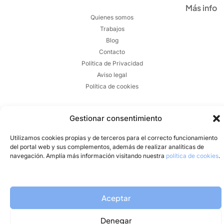
Más info
Quienes somos
Trabajos
Blog
Contacto
Política de Privacidad
Aviso legal
Política de cookies
Gestionar consentimiento
Utilizamos cookies propias y de terceros para el correcto funcionamiento
Copyright © 2026 Onagas.es | Todos los derechos reservados.
del portal web y sus complementos, además de realizar analíticas de
Diseño web realizado por Xufa Estudio
navegación. Amplía más información visitando nuestra
política de cookies
.
Politica de Calidad
Aceptar
Denegar